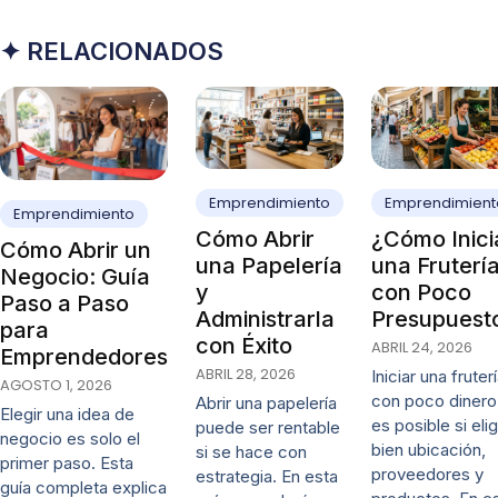
✦ RELACIONADOS
Emprendimiento
Emprendimient
Emprendimiento
Cómo Abrir
¿Cómo Inici
Cómo Abrir un
una Papelería
una Fruterí
Negocio: Guía
y
con Poco
Paso a Paso
Administrarla
Presupuest
para
con Éxito
ABRIL 24, 2026
Emprendedores
ABRIL 28, 2026
Iniciar una fruter
AGOSTO 1, 2026
con poco dinero
Abrir una papelería
Elegir una idea de
es posible si eli
puede ser rentable
negocio es solo el
bien ubicación,
si se hace con
primer paso. Esta
proveedores y
estrategia. En esta
guía completa explica