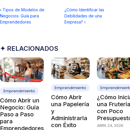
‹
Tipos de Modelos de
¿Cómo Identificar las
Negocios: Guía para
Debilidades de una
Emprendedores
Empresa?
›
✦ RELACIONADOS
Emprendimiento
Emprendimient
Emprendimiento
Cómo Abrir
¿Cómo Inici
Cómo Abrir un
una Papelería
una Fruterí
Negocio: Guía
y
con Poco
Paso a Paso
Administrarla
Presupuest
para
con Éxito
ABRIL 24, 2026
Emprendedores