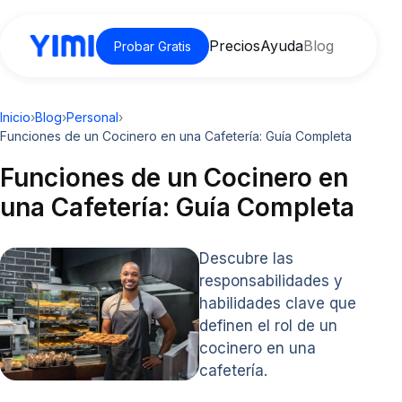
Precios
Ayuda
Blog
Probar Gratis
Inicio
›
Blog
›
Personal
›
Funciones de un Cocinero en una Cafetería: Guía Completa
Funciones de un Cocinero en
una Cafetería: Guía Completa
Descubre las
responsabilidades y
habilidades clave que
definen el rol de un
cocinero en una
cafetería.