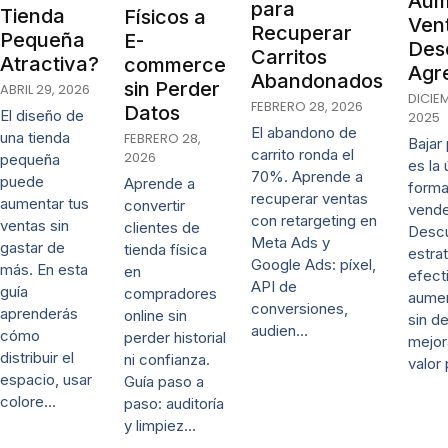
Aum
para
Tienda
Físicos a
Vent
Recuperar
Pequeña
E-
Des
Carritos
Atractiva?
commerce
Agr
Abandonados
sin Perder
ABRIL 29, 2026
DICIE
FEBRERO 28, 2026
Datos
El diseño de
2025
El abandono de
una tienda
FEBRERO 28,
Bajar
carrito ronda el
2026
pequeña
es la 
70%. Aprende a
puede
Aprende a
forma
recuperar ventas
aumentar tus
convertir
vende
con retargeting en
ventas sin
clientes de
Desc
Meta Ads y
gastar de
tienda física
estra
Google Ads: píxel,
más. En esta
en
efect
API de
guía
compradores
aumen
conversiones,
aprenderás
online sin
sin d
audien…
cómo
perder historial
mejor
distribuir el
ni confianza.
valor
espacio, usar
Guía paso a
colore…
paso: auditoría
y limpiez…