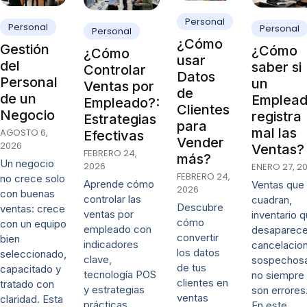
Personal
Personal
Personal
Personal
¿Cómo
Gestión
¿Cómo
¿Cómo
usar
del
saber si
Controlar
Datos
Personal
un
Ventas por
de
de un
Emplea
Empleado?:
Clientes
Negocio
registra
Estrategias
para
mal las
AGOSTO 6,
Efectivas
Vender
2026
Ventas?
FEBRERO 24,
más?
Un negocio
2026
ENERO 27, 2
FEBRERO 24,
no crece solo
Aprende cómo
Ventas que
2026
con buenas
controlar las
cuadran,
Descubre
ventas: crece
ventas por
inventario 
cómo
con un equipo
empleado con
desaparece
convertir
bien
indicadores
cancelacio
los datos
seleccionado,
clave,
sospechos
de tus
capacitado y
tecnología POS
no siempre
clientes en
tratado con
y estrategias
son errores
ventas
claridad. Esta
prácticas.
En este