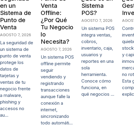
en un
Venta
Sistema
Ges
Sistema de
Offline:
POS?
Inve
Punto de
¿Por Qué
AGOSTO 7, 2026
AGOST
Venta
Tu Negocio
Un sistema POS
Contro
lo
AGOSTO 7, 2026
integra ventas,
invent
Necesita?
cobros,
quieb
La seguridad de
inventario, caja,
stock
un sistema de
AGOSTO 7, 2026
usuarios y
y capi
punto de venta
Un sistema POS
reportes en una
inmov
protege los
offline permite
sola
merca
datos de
seguir
herramienta.
no rot
tarjetas y
vendiendo y
Conoce cómo
Esta 
ventas de tu
registrando
funciona, en
comp
negocio frente
transacciones
qué negocios …
expli
a malware,
aunque falle la
phishing y
conexión a
accesos no
internet,
au…
sincronizando
todo automáti…