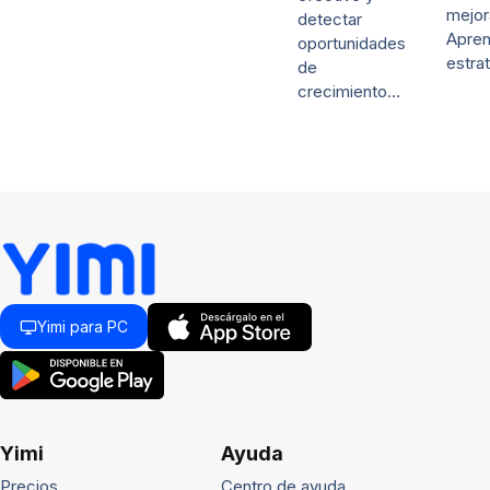
mejor
detectar
Apre
oportunidades
estra
de
crecimiento…
Yimi para PC
Yimi
Ayuda
Precios
Centro de ayuda