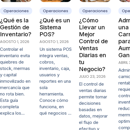
Operaciones
Operaciones
Operaciones
Ope
¿Qué es la
¿Qué es un
¿Cómo
Admi
Gestión de
Sistema
Llevar un
una
Inventario?
POS?
Mejor
Carn
Control de
par
AGOSTO 1, 2026
AGOSTO 1, 2026
Ventas
Aum
Controlar el
Un sistema POS
Diarias en
Gan
inventario evita
integra ventas,
tu
quiebres de
cobros,
ABRIL 
stock, mermas
inventario, caja,
Negocio?
Admin
y capital
usuarios y
JULIO 23, 2026
carni
inmovilizado en
reportes en una
renta
El control de
mercancía que
sola
requi
ventas diarias
no rota bien.
herramienta.
contr
permite tomar
Esta guía
Conoce cómo
invent
decisiones
completa
funciona, en
reduc
basadas en
explica los…
qué negocios …
merm
datos, mejorar
optim
el flujo de
comp
efectivo y