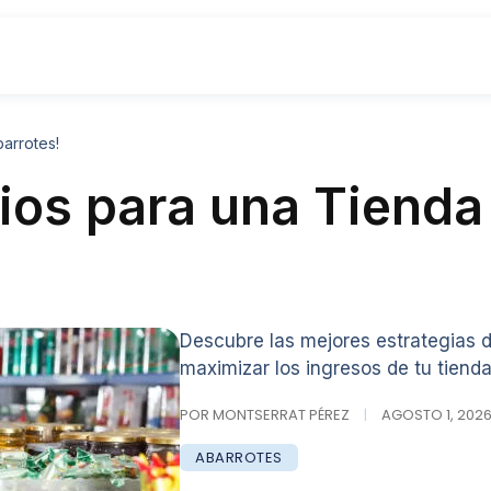
arrotes!
cios para una Tienda
Descubre las mejores estrategias d
maximizar los ingresos de tu tienda
POR MONTSERRAT PÉREZ
|
AGOSTO 1, 2026 
ABARROTES