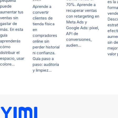
pequeña
es la 
70%. Aprende a
puede
Aprende a
forma
recuperar ventas
aumentar tus
convertir
vende
con retargeting en
ventas sin
clientes de
Desc
Meta Ads y
gastar de
tienda física
estra
Google Ads: píxel,
más. En esta
en
efect
API de
guía
compradores
aumen
conversiones,
aprenderás
online sin
sin d
audien…
cómo
perder historial
mejor
distribuir el
ni confianza.
valor
espacio, usar
Guía paso a
colore…
paso: auditoría
y limpiez…