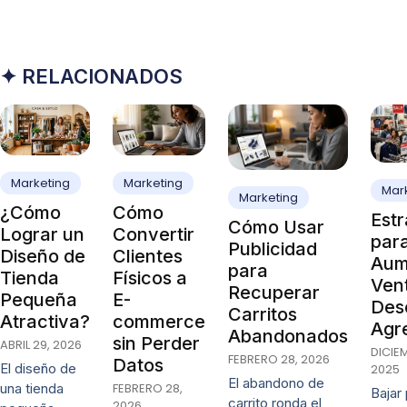
✦ RELACIONADOS
Marketing
Marketing
Mar
Marketing
¿Cómo
Cómo
Estr
Cómo Usar
Lograr un
Convertir
par
Publicidad
Diseño de
Clientes
Aum
para
Tienda
Físicos a
Vent
Recuperar
Pequeña
E-
Des
Carritos
Atractiva?
commerce
Agr
Abandonados
sin Perder
ABRIL 29, 2026
DICIE
FEBRERO 28, 2026
Datos
El diseño de
2025
El abandono de
una tienda
FEBRERO 28,
Bajar
carrito ronda el
2026