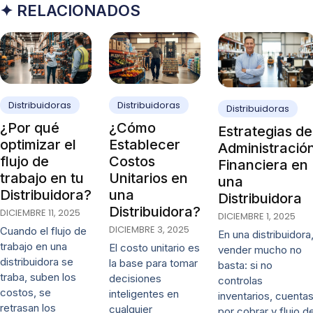
✦ RELACIONADOS
Distribuidoras
Distribuidoras
Distribuidoras
¿Por qué
¿Cómo
Estrategias de
optimizar el
Establecer
Administració
flujo de
Costos
Financiera en
trabajo en tu
Unitarios en
una
Distribuidora?
una
Distribuidora
Distribuidora?
DICIEMBRE 11, 2025
DICIEMBRE 1, 2025
DICIEMBRE 3, 2025
Cuando el flujo de
En una distribuidora
trabajo en una
El costo unitario es
vender mucho no
distribuidora se
la base para tomar
basta: si no
traba, suben los
decisiones
controlas
costos, se
inteligentes en
inventarios, cuenta
retrasan los
cualquier
por cobrar y flujo d