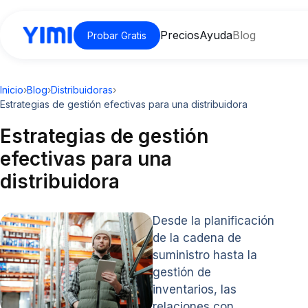
Precios
Ayuda
Blog
Probar Gratis
Inicio
›
Blog
›
Distribuidoras
›
Estrategias de gestión efectivas para una distribuidora
Estrategias de gestión
efectivas para una
distribuidora
Desde la planificación
de la cadena de
suministro hasta la
gestión de
inventarios, las
relaciones con