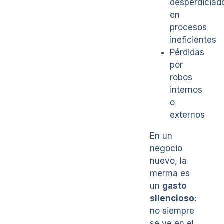
desperdiciad
en
procesos
ineficientes
Pérdidas
por
robos
internos
o
externos
En un
negocio
nuevo, la
merma es
un
gasto
silencioso
:
no siempre
se ve en el