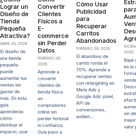
Estr
Cómo Usar
Lograr un
Convertir
par
Publicidad
Diseño de
Clientes
Aum
para
Tienda
Físicos a
Vent
Recuperar
Pequeña
E-
Des
Carritos
Atractiva?
commerce
Agr
Abandonados
sin Perder
ABRIL 29, 2026
DICIE
FEBRERO 28, 2026
Datos
El diseño de
2025
El abandono de
una tienda
FEBRERO 28,
Bajar
carrito ronda el
2026
pequeña
es la 
70%. Aprende a
puede
Aprende a
forma
recuperar ventas
aumentar tus
convertir
vende
con retargeting en
ventas sin
clientes de
Desc
Meta Ads y
gastar de
tienda física
estra
Google Ads: píxel,
más. En esta
en
efect
API de
guía
compradores
aumen
conversiones,
aprenderás
online sin
sin d
audien…
cómo
perder historial
mejor
distribuir el
ni confianza.
valor
espacio, usar
Guía paso a