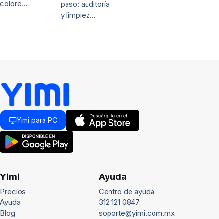
colore…
paso: auditoría
y limpiez…
Yimi para PC
Yimi
Ayuda
Precios
Centro de ayuda
Ayuda
312 121 0847
Blog
soporte@yimi.com.mx