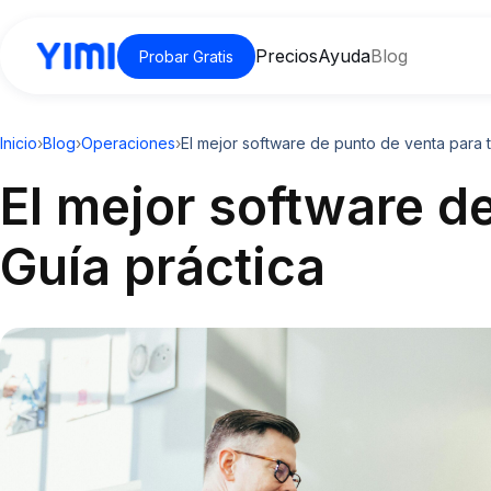
Precios
Ayuda
Blog
Probar Gratis
Inicio
›
Blog
›
Operaciones
›
El mejor software de punto de venta para t
El mejor software d
Guía práctica