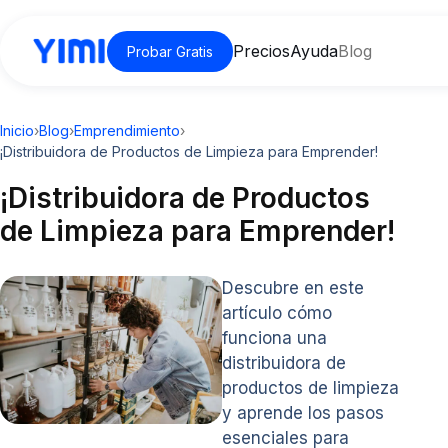
Precios
Ayuda
Blog
Probar Gratis
Inicio
›
Blog
›
Emprendimiento
›
¡Distribuidora de Productos de Limpieza para Emprender!
¡Distribuidora de Productos
de Limpieza para Emprender!
Descubre en este
artículo cómo
funciona una
distribuidora de
productos de limpieza
y aprende los pasos
esenciales para