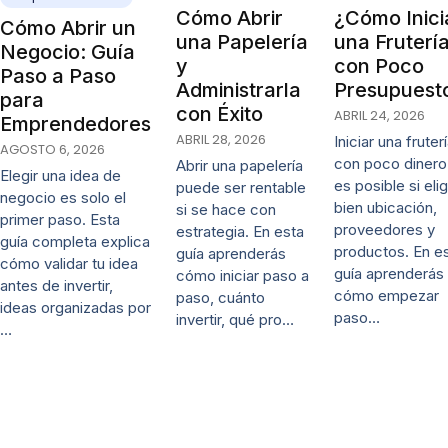
Cómo Abrir
¿Cómo Inici
Cómo Abrir un
una Papelería
una Fruterí
Negocio: Guía
y
con Poco
Paso a Paso
Administrarla
Presupuest
para
con Éxito
ABRIL 24, 2026
Emprendedores
ABRIL 28, 2026
Iniciar una fruter
AGOSTO 6, 2026
con poco dinero
Abrir una papelería
Elegir una idea de
es posible si eli
puede ser rentable
negocio es solo el
bien ubicación,
si se hace con
primer paso. Esta
proveedores y
estrategia. En esta
guía completa explica
productos. En e
guía aprenderás
cómo validar tu idea
guía aprenderás
cómo iniciar paso a
antes de invertir,
cómo empezar
paso, cuánto
ideas organizadas por
paso…
invertir, qué pro…
…