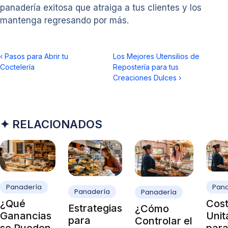
panadería exitosa que atraiga a tus clientes y los
mantenga regresando por más.
‹
Pasos para Abrir tu
Los Mejores Utensilios de
Coctelería
Repostería para tus
Creaciones Dulces
›
✦ RELACIONADOS
Panadería
Pan
Panadería
Panadería
¿Qué
Cos
Estrategias
¿Cómo
Ganancias
Unit
para
Controlar el
se Pueden
par