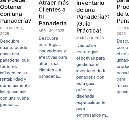
Atraer más
Inventario
Obtener
Pro
Clientes a
de una
con una
de t
tu
Panadería?:
Panadería?
Pan
Panadería
¡Guía
DICIEMBRE 31,
FEBRER
Práctica!
ABRIL 30, 2025
2025
2025
MARZO 11, 2025
Descubre
Descubre
Descu
estrategias
Descubre
cuánto puede
cómo 
innovadoras y
estrategias
ganar una
el cos
efectivas para
efectivas para
panadería, qué
unitar
atraer más
gestionar el
factores
produ
clientes a tu
inventario de tu
influyen en su
panad
panadería.…
panadería con
rentabilidad y
para
esta guía
cómo aumentar
maxim
práctica
las ganancias
ganan
diseñada
con una buena
especialmente
gestión.…
para
empresarios m…