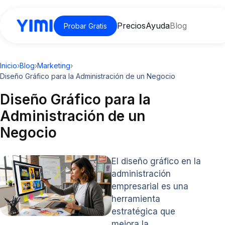
Precios
Ayuda
Blog
Probar Gratis
Inicio
›
Blog
›
Marketing
›
Diseño Gráfico para la Administración de un Negocio
Diseño Gráfico para la
Administración de un
Negocio
El diseño gráfico en la
administración
empresarial es una
herramienta
estratégica que
mejora la