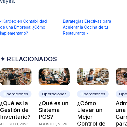
vayas.
‹
Kardex en Contabilidad
Estrategias Efectivas para
de una Empresa: ¿Cómo
Acelerar la Cocina de tu
Implementarlo?
Restaurante
›
✦ RELACIONADOS
Operaciones
Operaciones
Operaciones
Ope
¿Qué es la
¿Qué es un
¿Cómo
Admi
Gestión de
Sistema
Llevar un
una
Inventario?
POS?
Mejor
Carn
Control de
par
AGOSTO 1, 2026
AGOSTO 1, 2026