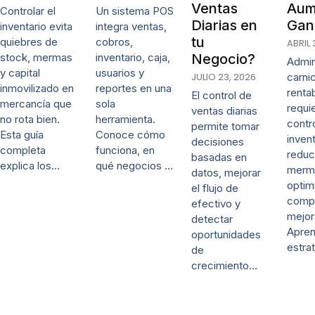
Ventas
Aum
Controlar el
Un sistema POS
Diarias en
Gan
inventario evita
integra ventas,
tu
quiebres de
cobros,
ABRIL 
stock, mermas
inventario, caja,
Negocio?
Admin
y capital
usuarios y
JULIO 23, 2026
carni
inmovilizado en
reportes en una
renta
El control de
mercancía que
sola
requi
ventas diarias
no rota bien.
herramienta.
contr
permite tomar
Esta guía
Conoce cómo
invent
decisiones
completa
funciona, en
reduc
basadas en
explica los…
qué negocios …
merm
datos, mejorar
optim
el flujo de
comp
efectivo y
mejor
detectar
Apre
oportunidades
estra
de
crecimiento…