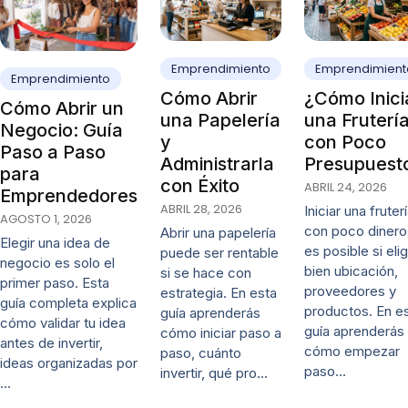
Emprendimiento
Emprendimient
Emprendimiento
Cómo Abrir
¿Cómo Inici
Cómo Abrir un
una Papelería
una Fruterí
Negocio: Guía
y
con Poco
Paso a Paso
Administrarla
Presupuest
para
con Éxito
ABRIL 24, 2026
Emprendedores
ABRIL 28, 2026
Iniciar una fruter
AGOSTO 1, 2026
con poco dinero
Abrir una papelería
Elegir una idea de
es posible si eli
puede ser rentable
negocio es solo el
bien ubicación,
si se hace con
primer paso. Esta
proveedores y
estrategia. En esta
guía completa explica
productos. En e
guía aprenderás
cómo validar tu idea
guía aprenderás
cómo iniciar paso a
antes de invertir,
cómo empezar
paso, cuánto
ideas organizadas por
paso…
invertir, qué pro…
…