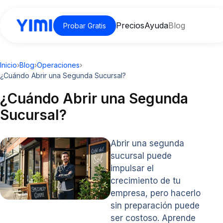
Precios
Ayuda
Blog
Probar Gratis
Inicio
›
Blog
›
Operaciones
›
¿Cuándo Abrir una Segunda Sucursal?
¿Cuándo Abrir una Segunda
Sucursal?
Abrir una segunda
sucursal puede
impulsar el
crecimiento de tu
empresa, pero hacerlo
sin preparación puede
ser costoso. Aprende