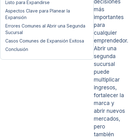
decisiones
Listo para Expandirse
más
Aspectos Clave para Planear la
importantes
Expansión
para
Errores Comunes al Abrir una Segunda
Sucursal
cualquier
emprendedor.
Casos Comunes de Expansión Exitosa
Abrir una
Conclusión
segunda
sucursal
puede
multiplicar
ingresos,
fortalecer la
marca y
abrir nuevos
mercados,
pero
también