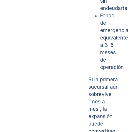
sin
endeudarte
Fondo
de
emergencia
equivalente
a 3–6
meses
de
operación
Si la primera
sucursal aún
sobrevive
“mes a
mes”, la
expansión
puede
convertirse