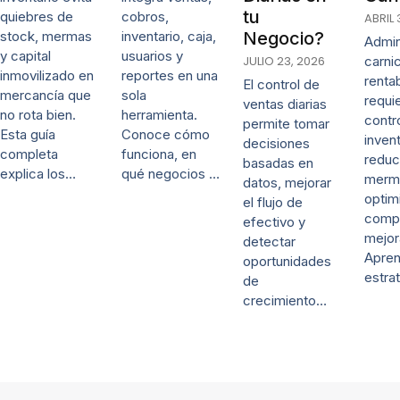
tu
quiebres de
cobros,
ABRIL 
stock, mermas
inventario, caja,
Negocio?
Admin
y capital
usuarios y
JULIO 23, 2026
carni
inmovilizado en
reportes en una
renta
El control de
mercancía que
sola
requi
ventas diarias
no rota bien.
herramienta.
contr
permite tomar
Esta guía
Conoce cómo
invent
decisiones
completa
funciona, en
reduc
basadas en
explica los…
qué negocios …
merm
datos, mejorar
optim
el flujo de
comp
efectivo y
mejor
detectar
Apre
oportunidades
estra
de
crecimiento…