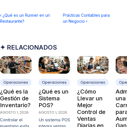
‹
¿Qué es un Runner en un
Prácticas Contables para
Restaurante?
un Negocio
›
✦ RELACIONADOS
Operaciones
Operaciones
Operaciones
Ope
¿Qué es la
¿Qué es un
¿Cómo
Admi
Gestión de
Sistema
Llevar un
una
Inventario?
POS?
Mejor
Carn
Control de
par
AGOSTO 1, 2026
AGOSTO 1, 2026
Ventas
Aum
Controlar el
Un sistema POS
Diarias en
Gan
inventario evita
integra ventas,