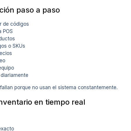
ción paso a paso
or de códigos
ma POS
oductos
gos o SKUs
ecios
eo
equipo
 diariamente
allan porque no usan el sistema constantemente.
nventario en tiempo real
exacto