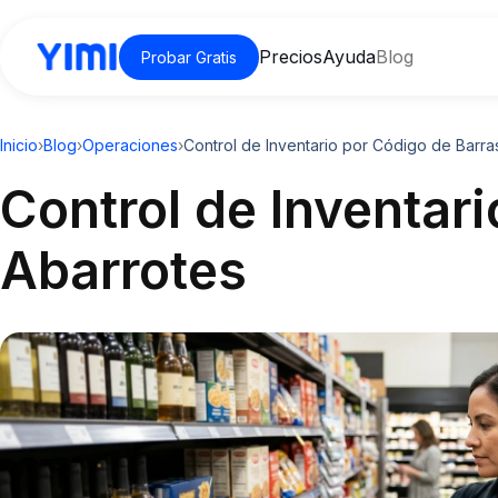
Precios
Ayuda
Blog
Probar Gratis
Inicio
›
Blog
›
Operaciones
›
Control de Inventario por Código de Barra
Control de Inventar
Abarrotes