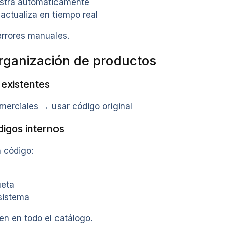
istra automáticamente
 actualiza en tiempo real
 errores manuales.
organización de productos
 existentes
merciales → usar código original
igos internos
n código:
ueta
sistema
en en todo el catálogo.