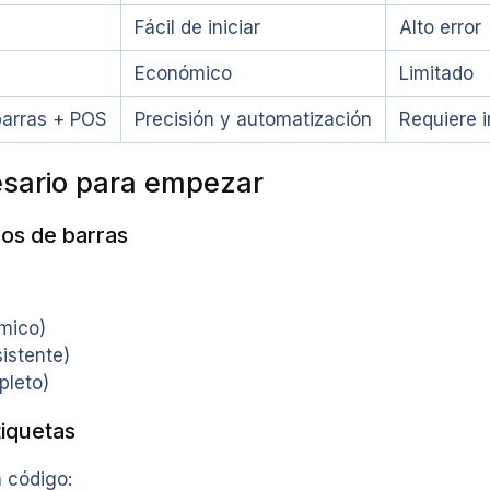
Fácil de iniciar
Alto error
Económico
Limitado
barras + POS
Precisión y automatización
Requiere 
sario para empezar
os de barras
mico)
istente)
leto)
iquetas
n código: