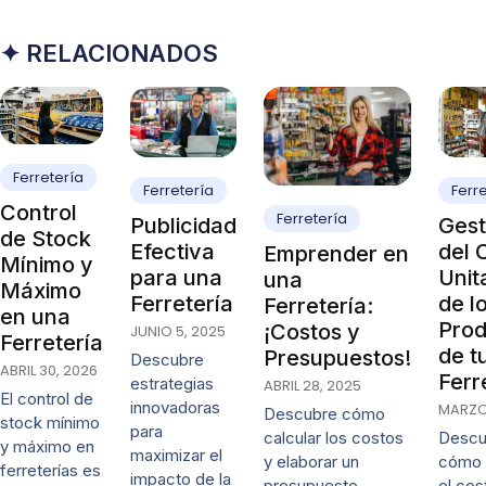
✦ RELACIONADOS
Ferretería
Ferretería
Ferr
Control
Ferretería
Publicidad
Gest
de Stock
Efectiva
del 
Emprender en
Mínimo y
para una
Unit
una
Máximo
Ferretería
de l
Ferretería:
en una
Prod
¡Costos y
JUNIO 5, 2025
Ferretería
de t
Presupuestos!
Descubre
ABRIL 30, 2026
Ferr
estrategias
ABRIL 28, 2025
El control de
innovadoras
MARZO 
Descubre cómo
stock mínimo
para
calcular los costos
Descu
y máximo en
maximizar el
y elaborar un
cómo 
ferreterías es
impacto de la
presupuesto
el cos