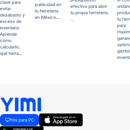
clave para
publicidad en
efectivo para abrir
unitar
evitar
tu ferretería
tu propia ferretería.
produ
desabasto y
en México.…
…
tu ferr
exceso de
para
inventario.
maximi
Aprende
ganan
cómo
optimi
calcularlo,
gestió
qué herra…
invent
Yimi para PC