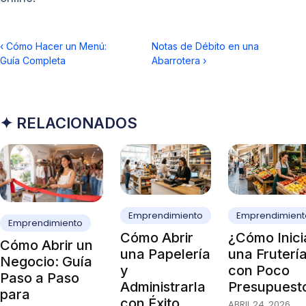
‹
Cómo Hacer un Menú:
Notas de Débito en una
Guía Completa
Abarrotera
›
✦ RELACIONADOS
Emprendimiento
Emprendimient
Emprendimiento
Cómo Abrir
¿Cómo Inici
Cómo Abrir un
una Papelería
una Fruterí
Negocio: Guía
y
con Poco
Paso a Paso
Administrarla
Presupuest
para
con Éxito
ABRIL 24, 2026