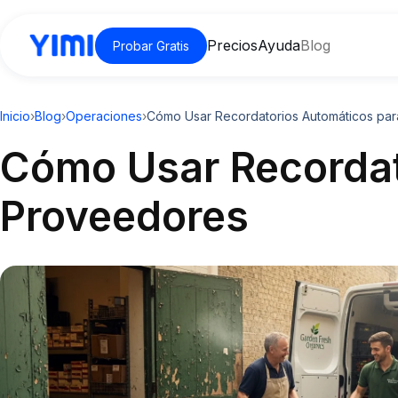
Precios
Ayuda
Blog
Probar Gratis
Inicio
›
Blog
›
Operaciones
›
Cómo Usar Recordatorios Automáticos pa
Cómo Usar Recordat
Proveedores