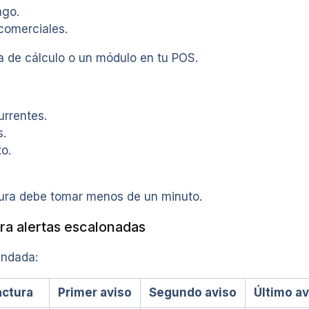
ago.
comerciales.
a de cálculo o un módulo en tu POS.
urrentes.
s.
o.
tura debe tomar menos de un minuto.
ra alertas escalonadas
endada:
actura
Primer aviso
Segundo aviso
Último av