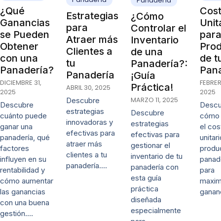
Panadería
¿Qué
Cos
Estrategias
¿Cómo
Ganancias
Unit
para
Controlar el
se Pueden
par
Atraer más
Inventario
Obtener
Pro
Clientes a
de una
con una
de t
tu
Panadería?:
Panadería?
Pan
Panadería
¡Guía
DICIEMBRE 31,
FEBRER
Práctica!
ABRIL 30, 2025
2025
2025
MARZO 11, 2025
Descubre
Descubre
Descu
estrategias
Descubre
cuánto puede
cómo 
innovadoras y
estrategias
ganar una
el cos
efectivas para
efectivas para
panadería, qué
unitar
atraer más
gestionar el
factores
produ
clientes a tu
inventario de tu
influyen en su
panad
panadería.…
panadería con
rentabilidad y
para
esta guía
cómo aumentar
maxim
práctica
las ganancias
ganan
diseñada
con una buena
especialmente
gestión.…