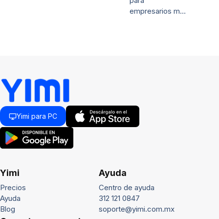
para
empresarios m…
Yimi para PC
Yimi
Ayuda
Precios
Centro de ayuda
Ayuda
312 121 0847
Blog
soporte@yimi.com.mx