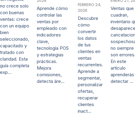
2026
ENERO 27, 2
FEBRERO 24,
no crece solo
Aprende cómo
Ventas que
2026
con buenas
controlar las
cuadran,
Descubre
ventas: crece
ventas por
inventario 
cómo
con un equipo
empleado con
desaparece
convertir
bien
indicadores
cancelacio
los datos
seleccionado,
clave,
sospechos
de tus
capacitado y
tecnología POS
no siempre
clientes en
tratado con
y estrategias
son errores
ventas
claridad. Esta
prácticas.
En este
recurrentes.
guía completa
Mejora
artículo
Aprende a
exp…
comisiones,
aprenderás
segmentar,
detecta áre…
detectar …
personalizar
ofertas,
recuperar
clientes
inact…