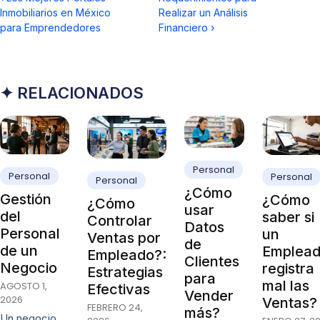
Inmobiliarios en México
Realizar un Análisis
para Emprendedores
Financiero
›
✦ RELACIONADOS
Personal
Personal
Personal
Personal
¿Cómo
Gestión
¿Cómo
¿Cómo
usar
del
saber si
Controlar
Datos
Personal
un
Ventas por
de
de un
Emplea
Empleado?:
Clientes
Negocio
registra
Estrategias
para
mal las
AGOSTO 1,
Efectivas
Vender
2026
Ventas?
FEBRERO 24,
más?
Un negocio