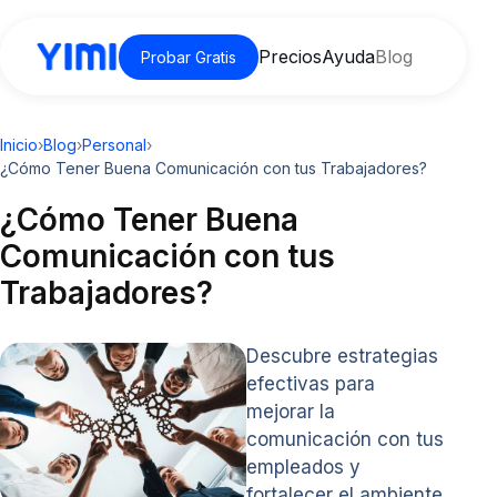
Precios
Ayuda
Blog
Probar Gratis
Inicio
›
Blog
›
Personal
›
¿Cómo Tener Buena Comunicación con tus Trabajadores?
¿Cómo Tener Buena
Comunicación con tus
Trabajadores?
Descubre estrategias
efectivas para
mejorar la
comunicación con tus
empleados y
fortalecer el ambiente