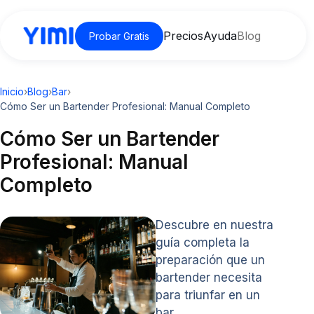
Precios
Ayuda
Blog
Probar Gratis
Inicio
›
Blog
›
Bar
›
Cómo Ser un Bartender Profesional: Manual Completo
Cómo Ser un Bartender
Profesional: Manual
Completo
Descubre en nuestra
guía completa la
preparación que un
bartender necesita
para triunfar en un
bar.