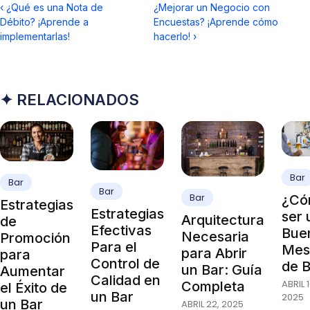
‹
¿Qué es una Nota de
¿Mejorar un Negocio con
Débito? ¡Aprende a
Encuestas? ¡Aprende cómo
implementarlas!
hacerlo!
›
✦ RELACIONADOS
Bar
Bar
Bar
Bar
¿Có
Estrategias
Estrategias
ser 
Arquitectura
de
Efectivas
Bue
Necesaria
Promoción
Para el
Mes
para Abrir
para
Control de
de 
un Bar: Guía
Aumentar
Calidad en
ABRIL 1
Completa
el Éxito de
un Bar
2025
un Bar
ABRIL 22, 2025