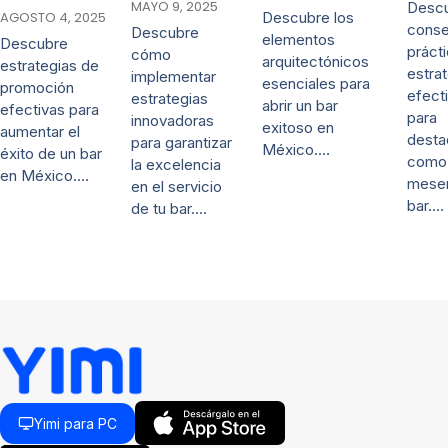
MAYO 9, 2025
Desc
AGOSTO 4, 2025
Descubre los
conse
Descubre
elementos
Descubre
práct
cómo
arquitectónicos
estrategias de
estra
implementar
esenciales para
promoción
efect
estrategias
abrir un bar
efectivas para
para
innovadoras
exitoso en
aumentar el
desta
para garantizar
México.…
éxito de un bar
como
la excelencia
en México.…
mese
en el servicio
bar.…
de tu bar.…
Yimi para PC