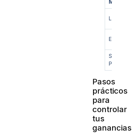
Método
Libreta
Excel
Sistema
POS
Pasos
prácticos
para
controlar
tus
ganancias