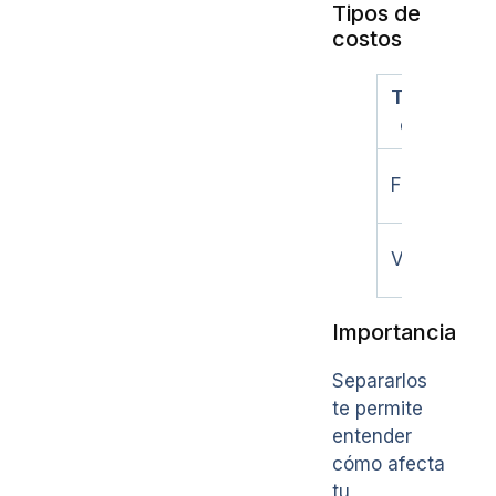
Tipos de
costos
Tipo de
costo
Fijo
Variable
Importancia
Separarlos
te permite
entender
cómo afecta
tu