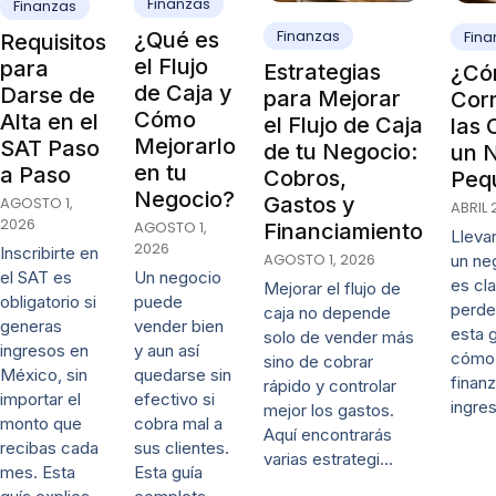
Finanzas
Finanzas
Finanzas
¿Qué es
Fina
Requisitos
el Flujo
para
Estrategias
¿Có
de Caja y
Darse de
para Mejorar
Cor
Cómo
Alta en el
el Flujo de Caja
las 
Mejorarlo
SAT Paso
de tu Negocio:
un 
en tu
a Paso
Cobros,
Peq
Negocio?
Gastos y
AGOSTO 1,
ABRIL 
2026
AGOSTO 1,
Financiamiento
Lleva
2026
Inscribirte en
AGOSTO 1, 2026
un ne
Un negocio
el SAT es
es cl
Mejorar el flujo de
puede
obligatorio si
perde
caja no depende
vender bien
generas
esta 
solo de vender más
y aun así
ingresos en
cómo 
sino de cobrar
quedarse sin
México, sin
finanz
rápido y controlar
efectivo si
importar el
ingre
mejor los gastos.
cobra mal a
monto que
Aquí encontrarás
sus clientes.
recibas cada
varias estrategi…
Esta guía
mes. Esta