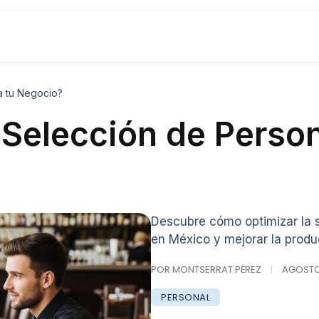
a tu Negocio?
Selección de Person
Descubre cómo optimizar la s
en México y mejorar la produ
POR MONTSERRAT PÉREZ
|
AGOSTO 1
PERSONAL