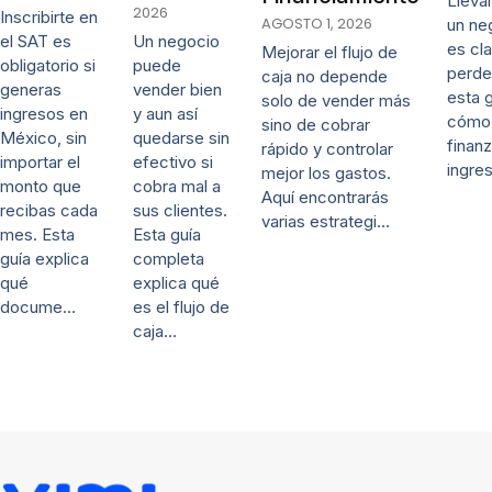
Lleva
2026
Inscribirte en
AGOSTO 1, 2026
un ne
Un negocio
el SAT es
es cl
Mejorar el flujo de
puede
obligatorio si
perde
caja no depende
vender bien
generas
esta 
solo de vender más
y aun así
ingresos en
cómo 
sino de cobrar
quedarse sin
México, sin
finanz
rápido y controlar
efectivo si
importar el
ingre
mejor los gastos.
cobra mal a
monto que
Aquí encontrarás
sus clientes.
recibas cada
varias estrategi…
Esta guía
mes. Esta
completa
guía explica
explica qué
qué
es el flujo de
docume…
caja…