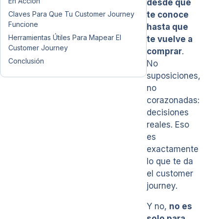
En Acción
desde que
Claves Para Que Tu Customer Journey
te conoce
Funcione
hasta que
Herramientas Útiles Para Mapear El
te vuelve a
Customer Journey
comprar
.
Conclusión
No
suposiciones,
no
corazonadas:
decisiones
reales. Eso
es
exactamente
lo que te da
el customer
journey.
Y no,
no es
solo para