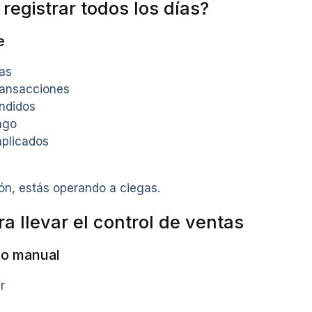
registrar todos los días?
e
tas
ransacciones
ndidos
ago
plicados
ón, estás operando a ciegas.
a llevar el control de ventas
tro manual
r