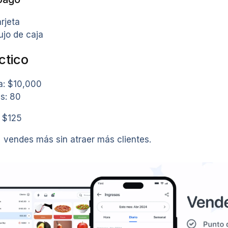
arjeta
ujo de caja
ctico
a: $10,000
s: 80
 $125
 vendes más sin atraer más clientes.