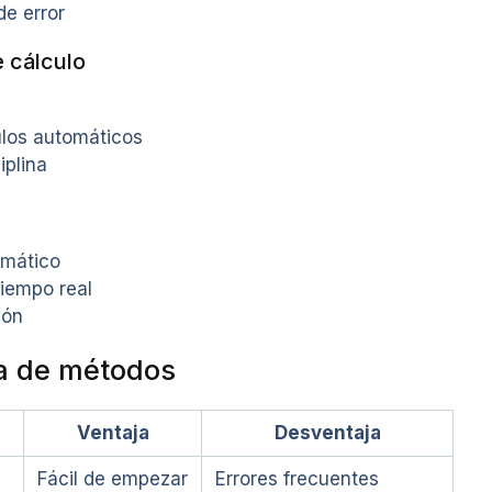
de error
e cálculo
ulos automáticos
iplina
omático
tiempo real
ión
a de métodos
Ventaja
Desventaja
Fácil de empezar
Errores frecuentes