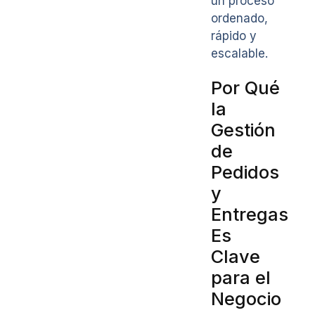
un proceso
ordenado,
rápido y
escalable.
Por Qué
la
Gestión
de
Pedidos
y
Entregas
Es
Clave
para el
Negocio