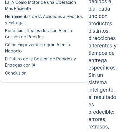
pedidos al
La IA Como Motor de una Operación
Más Eficiente
día, cada
uno con
Herramientas de IA Aplicadas a Pedidos
y Entregas
productos
Beneficios Reales de Usar IA en la
distintos,
Gestión de Pedidos
direcciones
Cómo Empezar a Integrar IA en tu
diferentes y
Negocio
tiempos de
El Futuro de la Gestión de Pedidos y
entrega
Entregas con IA
específicos.
Conclusión
Sin un
sistema
inteligente,
el resultado
es
predecible:
errores,
retrasos,