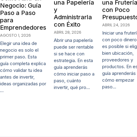
una Papelería
una Fruterí
Negocio: Guía
y
con Poco
Paso a Paso
Administrarla
Presupuest
para
con Éxito
ABRIL 24, 2026
Emprendedores
ABRIL 28, 2026
Iniciar una fruter
AGOSTO 1, 2026
con poco dinero
Abrir una papelería
Elegir una idea de
es posible si eli
puede ser rentable
negocio es solo el
bien ubicación,
si se hace con
primer paso. Esta
proveedores y
estrategia. En esta
guía completa explica
productos. En e
guía aprenderás
cómo validar tu idea
guía aprenderás
cómo iniciar paso a
antes de invertir,
cómo empezar
paso, cuánto
ideas organizadas por
paso…
invertir, qué pro…
…