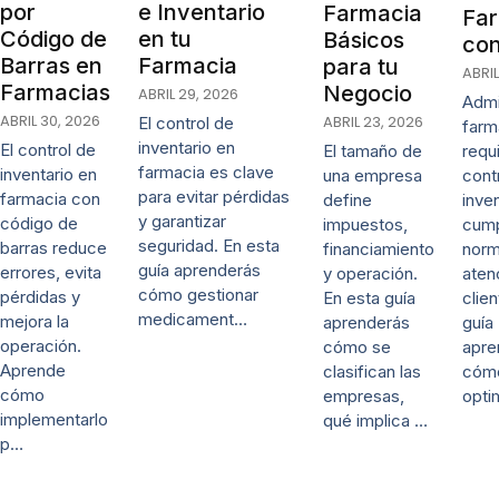
e Inventario
por
Farmacia
Fa
en tu
Código de
Básicos
con
Farmacia
Barras en
para tu
ABRIL
Farmacias
Negocio
ABRIL 29, 2026
Admi
ABRIL 30, 2026
ABRIL 23, 2026
El control de
farm
inventario en
El control de
El tamaño de
requ
farmacia es clave
inventario en
una empresa
cont
para evitar pérdidas
farmacia con
define
inven
y garantizar
código de
impuestos,
cump
seguridad. En esta
barras reduce
financiamiento
norm
guía aprenderás
errores, evita
y operación.
aten
cómo gestionar
pérdidas y
En esta guía
clien
medicament…
mejora la
aprenderás
guía
operación.
cómo se
apre
Aprende
clasifican las
cóm
cómo
empresas,
opti
implementarlo
qué implica …
p…