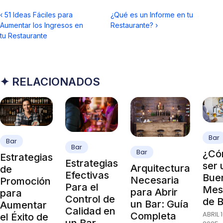
‹
51 Ideas Fáciles para
¿Qué es un Informe en tu
Aumentar los Ingresos en
Restaurante?
›
tu Restaurante
✦ RELACIONADOS
Bar
Bar
Bar
Bar
¿Có
Estrategias
Estrategias
ser 
Arquitectura
de
Efectivas
Bue
Necesaria
Promoción
Para el
Mes
para Abrir
para
Control de
de 
un Bar: Guía
Aumentar
Calidad en
ABRIL 1
Completa
el Éxito de