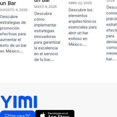
un Bar
2025
un Bar
ABRIL 22, 2025
MAYO 9, 2025
Desc
AGOSTO 4, 2025
Descubre los
conse
Descubre
elementos
Descubre
práct
cómo
arquitectónicos
estrategias de
estra
implementar
esenciales para
promoción
efect
estrategias
abrir un bar
efectivas para
para
innovadoras
exitoso en
aumentar el
desta
para garantizar
México.…
éxito de un bar
como
la excelencia
en México.…
mese
en el servicio
bar.…
de tu bar.…
Yimi para PC