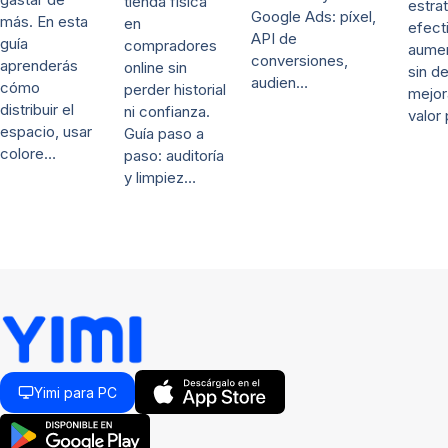
tienda física
estra
Google Ads: píxel,
más. En esta
en
efect
API de
guía
compradores
aumen
conversiones,
aprenderás
online sin
sin d
audien…
cómo
perder historial
mejor
distribuir el
ni confianza.
valor
espacio, usar
Guía paso a
colore…
paso: auditoría
y limpiez…
Yimi para PC