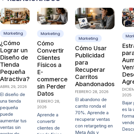
Marketing
Marketing
Mar
Marketing
¿Cómo
Cómo
Estr
Cómo Usar
Lograr un
Convertir
par
Publicidad
Diseño de
Clientes
Aum
para
Tienda
Físicos a
Vent
Recuperar
Pequeña
E-
Des
Carritos
Atractiva?
commerce
Agr
Abandonados
sin Perder
ABRIL 29, 2026
DICIE
FEBRERO 28, 2026
Datos
El diseño de
2025
El abandono de
una tienda
FEBRERO 28,
Bajar
carrito ronda el
2026
pequeña
es la 
70%. Aprende a
puede
Aprende a
forma
recuperar ventas
aumentar tus
convertir
vende
con retargeting en
ventas sin
clientes de
Desc
Meta Ads y
gastar de