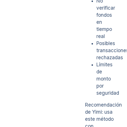
No
verificar
fondos
en
tiempo
real
Posibles
transaccione
rechazadas
Límites
de
monto
por
seguridad
Recomendación
de Yimi: usa
este método
con