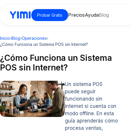
Precios
Ayuda
Blog
Probar Gratis
Inicio
›
Blog
›
Operaciones
›
¿Cómo Funciona un Sistema POS sin Internet?
¿Cómo Funciona un Sistema
POS sin Internet?
Un sistema POS
puede seguir
funcionando sin
internet si cuenta con
modo offline. En esta
guía aprenderás cómo
procesa ventas,