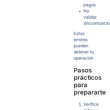
pagos
No
validar
sincronizació
Estos
errores
pueden
detener tu
operación.
Pasos
prácticos
para
prepararte
Verifica