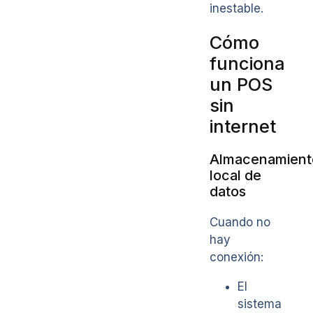
inestable.
Cómo
funciona
un POS
sin
internet
Almacenamient
local de
datos
Cuando no
hay
conexión:
El
sistema