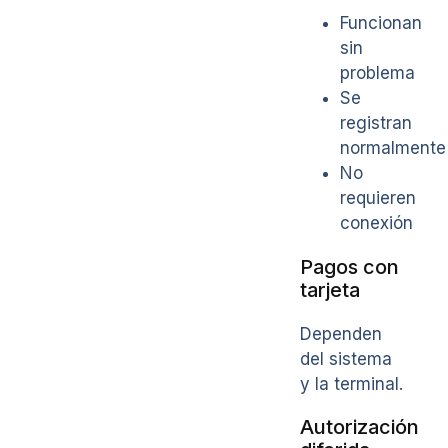
Funcionan
sin
problema
Se
registran
normalmente
No
requieren
conexión
Pagos con
tarjeta
Dependen
del sistema
y la terminal.
Autorización