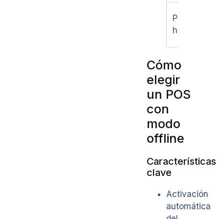
L
POS
d
híbrido
a
Cómo
elegir
un POS
con
modo
offline
Características
clave
Activación
automática
del