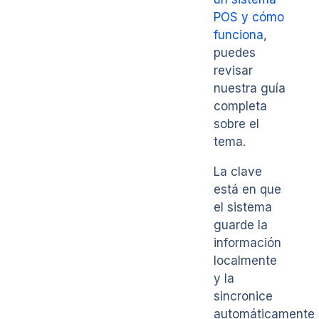
POS y cómo
funciona
,
puedes
revisar
nuestra guía
completa
sobre el
tema.
La clave
está en que
el sistema
guarde la
información
localmente
y la
sincronice
automáticamente