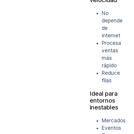
velocidad
No
depende
de
internet
Procesa
ventas
más
rápido
Reduce
filas
Ideal para
entornos
inestables
Mercados
Eventos