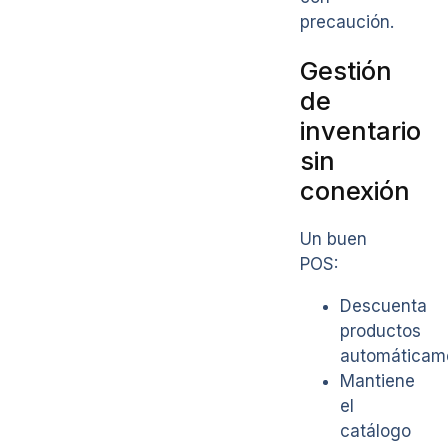
precaución.
Gestión
de
inventario
sin
conexión
Un buen
POS:
Descuenta
productos
automáticam
Mantiene
el
catálogo