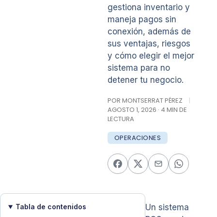
gestiona inventario y
maneja pagos sin
conexión, además de
sus ventajas, riesgos
y cómo elegir el mejor
sistema para no
detener tu negocio.
POR MONTSERRAT PÉREZ
|
AGOSTO 1, 2026 · 4 MIN DE
LECTURA
OPERACIONES
Tabla de contenidos
Un sistema