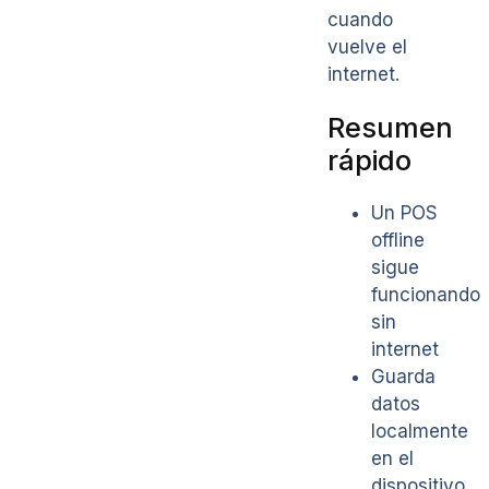
cuando
vuelve el
internet.
Resumen
rápido
Un POS
offline
sigue
funcionando
sin
internet
Guarda
datos
localmente
en el
dispositivo