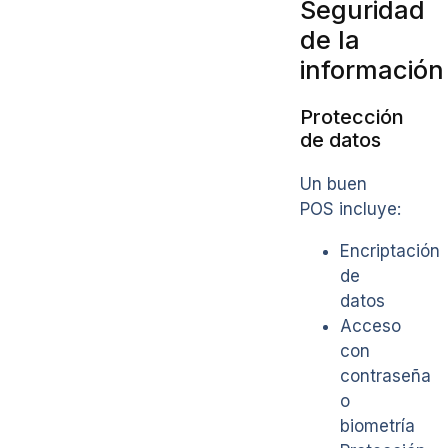
Seguridad
de la
información
Protección
de datos
Un buen
POS incluye:
Encriptación
de
datos
Acceso
con
contraseña
o
biometría