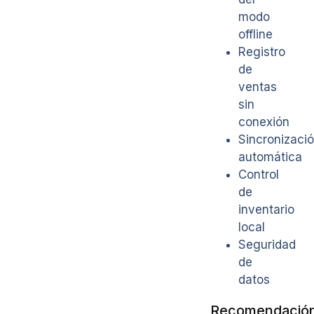
modo
offline
Registro
de
ventas
sin
conexión
Sincronizaci
automática
Control
de
inventario
local
Seguridad
de
datos
Recomendació