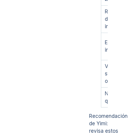
Rotación
de
inventario
Exactitud
inventario
Valor de
stock
obsoleto
Nivel de
quiebre
Recomendación
de Yimi:
revisa estos