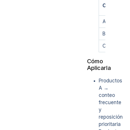
Categoría
A
B
C
Cómo
Aplicarla
Productos
A →
conteo
frecuente
y
reposición
prioritaria