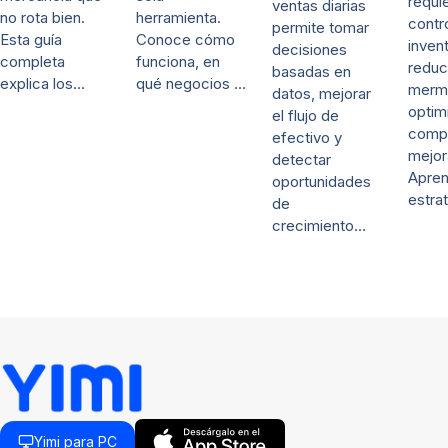
requi
ventas diarias
no rota bien.
herramienta.
contr
permite tomar
Esta guía
Conoce cómo
invent
decisiones
completa
funciona, en
reduc
basadas en
explica los…
qué negocios …
merm
datos, mejorar
optim
el flujo de
comp
efectivo y
mejor
detectar
Apre
oportunidades
estra
de
crecimiento…
Yimi para PC