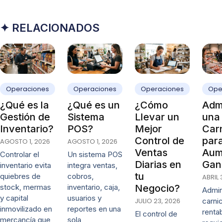
✦ RELACIONADOS
Operaciones
Operaciones
Operaciones
Ope
¿Qué es la
¿Qué es un
¿Cómo
Admi
Gestión de
Sistema
Llevar un
una
Inventario?
POS?
Mejor
Carn
Control de
par
AGOSTO 1, 2026
AGOSTO 1, 2026
Ventas
Aum
Controlar el
Un sistema POS
Diarias en
Gan
inventario evita
integra ventas,
tu
quiebres de
cobros,
ABRIL 
stock, mermas
inventario, caja,
Negocio?
Admin
y capital
usuarios y
JULIO 23, 2026
carni
inmovilizado en
reportes en una
renta
El control de
mercancía que
sola