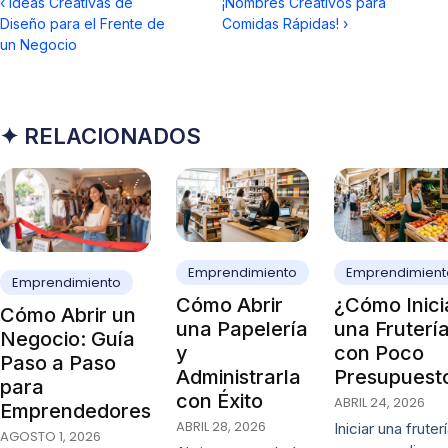
‹
Ideas Creativas de
¡Nombres Creativos para
Diseño para el Frente de
Comidas Rápidas!
›
un Negocio
✦ RELACIONADOS
Emprendimiento
Emprendimient
Emprendimiento
Cómo Abrir
¿Cómo Inici
Cómo Abrir un
una Papelería
una Fruterí
Negocio: Guía
y
con Poco
Paso a Paso
Administrarla
Presupuest
para
con Éxito
ABRIL 24, 2026
Emprendedores
ABRIL 28, 2026
Iniciar una fruter
AGOSTO 1, 2026