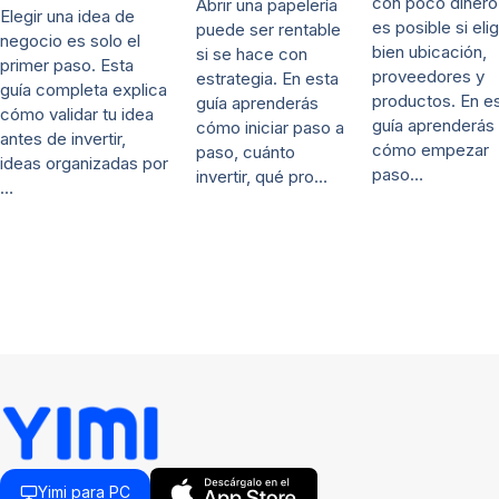
con poco dinero
Abrir una papelería
Elegir una idea de
es posible si eli
puede ser rentable
negocio es solo el
bien ubicación,
si se hace con
primer paso. Esta
proveedores y
estrategia. En esta
guía completa explica
productos. En e
guía aprenderás
cómo validar tu idea
guía aprenderás
cómo iniciar paso a
antes de invertir,
cómo empezar
paso, cuánto
ideas organizadas por
paso…
invertir, qué pro…
…
Yimi para PC