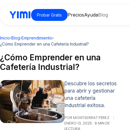
Precios
Ayuda
Blog
Probar Gratis
Inicio
›
Blog
›
Emprendimiento
›
¿Cómo Emprender en una Cafetería Industrial?
¿Cómo Emprender en una
Cafetería Industrial?
Descubre los secretos
para abrir y gestionar
una cafetería
industrial exitosa.
POR MONTSERRAT PÉREZ
|
ENERO 13, 2025 · 8 MIN DE
LECTURA