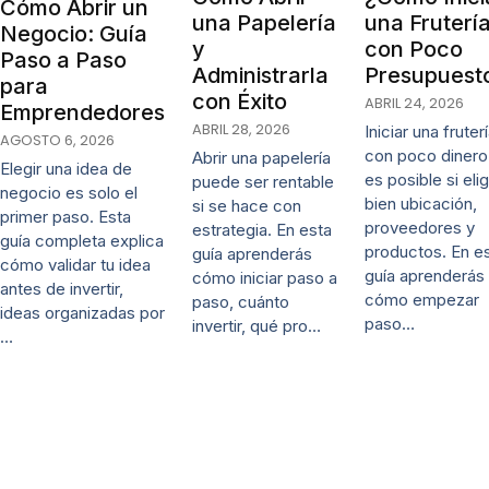
Cómo Abrir un
una Papelería
una Fruterí
Negocio: Guía
y
con Poco
Paso a Paso
Administrarla
Presupuest
para
con Éxito
ABRIL 24, 2026
Emprendedores
ABRIL 28, 2026
Iniciar una fruter
AGOSTO 6, 2026
con poco dinero
Abrir una papelería
Elegir una idea de
es posible si eli
puede ser rentable
negocio es solo el
bien ubicación,
si se hace con
primer paso. Esta
proveedores y
estrategia. En esta
guía completa explica
productos. En e
guía aprenderás
cómo validar tu idea
guía aprenderás
cómo iniciar paso a
antes de invertir,
cómo empezar
paso, cuánto
ideas organizadas por
paso…
invertir, qué pro…
…