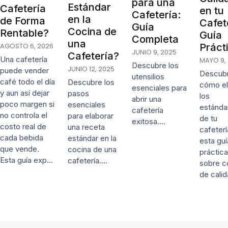
para una
Estándar
Cafetería
en tu
Cafetería:
en la
de Forma
Cafet
Guía
Cocina de
Rentable?
Guía
Completa
una
Práct
AGOSTO 6, 2026
JUNIO 9, 2025
Cafetería?
Una cafetería
MAYO 9,
Descubre los
JUNIO 12, 2025
puede vender
Descub
utensilios
café todo el día
Descubre los
cómo el
esenciales para
y aun así dejar
pasos
los
abrir una
poco margen si
esenciales
estánda
cafetería
no controla el
para elaborar
de tu
exitosa.…
costo real de
una receta
cafeter
cada bebida
estándar en la
esta guí
que vende.
cocina de una
práctica
Esta guía exp…
cafetería.…
sobre c
de cali