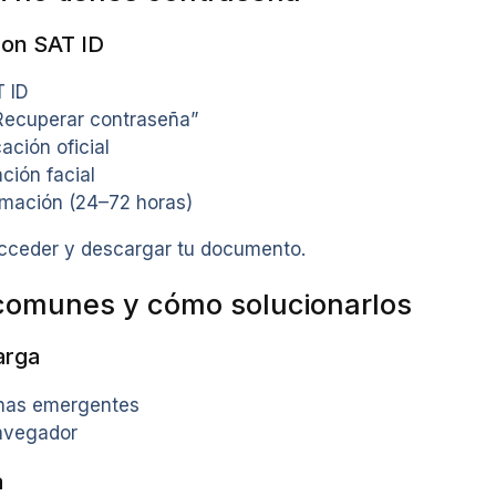
on SAT ID
T ID
Recuperar contraseña”
ación oficial
ación facial
rmación (24–72 horas)
cceder y descargar tu documento.
comunes y cómo solucionarlos
arga
nas emergentes
avegador
a