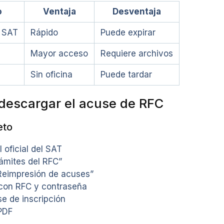
o
Ventaja
Desventaja
 SAT
Rápido
Puede expirar
Mayor acceso
Requiere archivos
Sin oficina
Puede tardar
descargar el acuse de RFC
eto
l oficial del SAT
ámites del RFC”
Reimpresión de acuses”
 con RFC y contraseña
e de inscripción
PDF