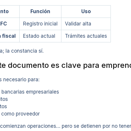
nto
Función
Uso
RFC
Registro inicial
Validar alta
 fiscal
Estado actual
Trámites actuales
; la constancia sí.
te documento es clave para empren
s necesario para:
s bancarias empresariales
itos
tos
a como proveedor
omienzan operaciones… pero se detienen por no tener 