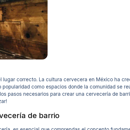
 el lugar correcto. La cultura cervecera en México ha c
do popularidad como espacios donde la comunidad se reú
e los pasos necesarios para crear una cervecería de barr
ar!
vecería de barrio
cería, es esencial que comprendas el concepto fundamen