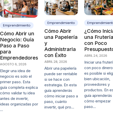
Emprendimiento
Emprendimient
Emprendimiento
Cómo Abrir
¿Cómo Inici
Cómo Abrir un
una Papelería
una Fruterí
Negocio: Guía
y
con Poco
Paso a Paso
Administrarla
Presupuest
para
con Éxito
ABRIL 24, 2026
Emprendedores
ABRIL 28, 2026
Iniciar una fruter
AGOSTO 6, 2026
con poco dinero
Abrir una papelería
Elegir una idea de
es posible si eli
puede ser rentable
negocio es solo el
bien ubicación,
si se hace con
primer paso. Esta
proveedores y
estrategia. En esta
guía completa explica
productos. En e
guía aprenderás
cómo validar tu idea
guía aprenderás
cómo iniciar paso a
antes de invertir,
cómo empezar
paso, cuánto
ideas organizadas por
paso…
invertir, qué pro…
…