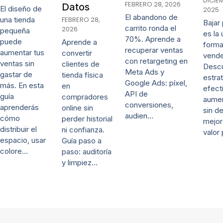
DICIE
FEBRERO 28, 2026
Datos
El diseño de
2025
El abandono de
una tienda
FEBRERO 28,
Bajar
carrito ronda el
2026
pequeña
es la 
70%. Aprende a
puede
Aprende a
forma
recuperar ventas
aumentar tus
convertir
vende
con retargeting en
ventas sin
clientes de
Desc
Meta Ads y
gastar de
tienda física
estra
Google Ads: píxel,
más. En esta
en
efect
API de
guía
compradores
aumen
conversiones,
aprenderás
online sin
sin d
audien…
cómo
perder historial
mejor
distribuir el
ni confianza.
valor
espacio, usar
Guía paso a
colore…
paso: auditoría
y limpiez…