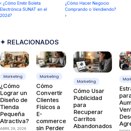
‹
¿Cómo Emitir Boleta
¿Cómo Hacer Negocio
Electrónica SUNAT en el
Comprando o Vendiendo?
2024?
›
✦ RELACIONADOS
Marketing
Marketing
Mar
Marketing
¿Cómo
Cómo
Estr
Cómo Usar
Lograr un
Convertir
par
Publicidad
Diseño de
Clientes
Aum
para
Tienda
Físicos a
Vent
Recuperar
Pequeña
E-
Des
Carritos
Atractiva?
commerce
Agr
Abandonados
sin Perder
ABRIL 29, 2026