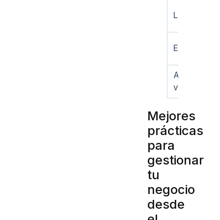
Libreta
Excel
App de
ventas
Mejores
prácticas
para
gestionar
tu
negocio
desde
el