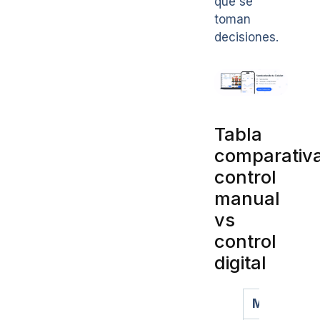
que se
toman
decisiones.
Tabla
comparativa
control
manual
vs
control
digital
Método