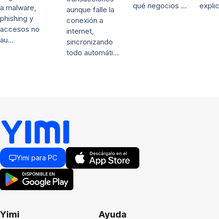
qué negocios …
expli
a malware,
aunque falle la
phishing y
conexión a
accesos no
internet,
au…
sincronizando
todo automáti…
Yimi para PC
Yimi
Ayuda